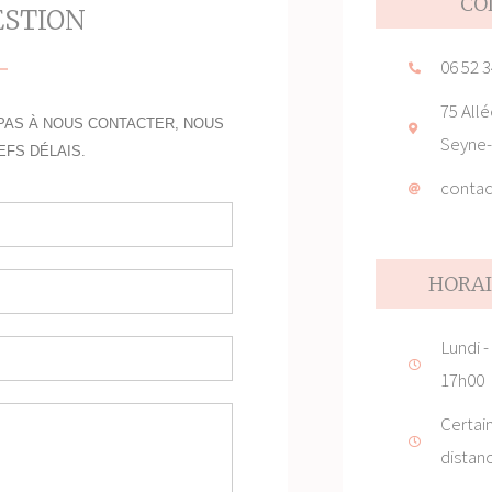
CO
ESTION
06 52 3
75 All
PAS À NOUS CONTACTER, NOUS
Seyne-
FS DÉLAIS.
contac
HORAI
Lundi -
17h00
Certain
distanc